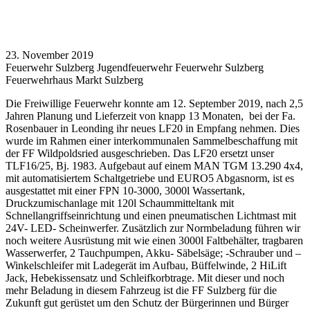
23. November 2019
Feuerwehr Sulzberg
Jugendfeuerwehr
Feuerwehr
Sulzberg
Feuerwehrhaus
Markt Sulzberg
Die Freiwillige Feuerwehr konnte am 12. September 2019, nach 2,5
Jahren Planung und Lieferzeit von knapp 13 Monaten, bei der Fa.
Rosenbauer in Leonding ihr neues LF20 in Empfang nehmen. Dies
wurde im Rahmen einer interkommunalen Sammelbeschaffung mit
der FF Wildpoldsried ausgeschrieben. Das LF20 ersetzt unser
TLF16/25, Bj. 1983. Aufgebaut auf einem MAN TGM 13.290 4x4,
mit automatisiertem Schaltgetriebe und EURO5 Abgasnorm, ist es
ausgestattet mit einer FPN 10-3000, 3000l Wassertank,
Druckzumischanlage mit 120l Schaummitteltank mit
Schnellangriffseinrichtung und einen pneumatischen Lichtmast mit
24V- LED- Scheinwerfer. Zusätzlich zur Normbeladung führen wir
noch weitere Ausrüstung mit wie einen 3000l Faltbehälter, tragbaren
Wasserwerfer, 2 Tauchpumpen, Akku- Säbelsäge; -Schrauber und –
Winkelschleifer mit Ladegerät im Aufbau, Büffelwinde, 2 HiLift
Jack, Hebekissensatz und Schleifkorbtrage. Mit dieser und noch
mehr Beladung in diesem Fahrzeug ist die FF Sulzberg für die
Zukunft gut gerüstet um den Schutz der Bürgerinnen und Bürger