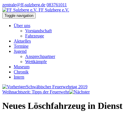
zentrale@ff-sulzberg.de
083761011
FF Sulzberg e.V.
Toggle navigation
Über uns
Vorstandschaft
Fahrzeuge
Aktuelles
Termine
Jugend
Ansprechpartner
Wettkämpfe
Museum
Chronik
Intern
Schwäbischer Feuerwehrtag 2019
Weihnachtszeit: Tipps der Feuerwehr
Neues Löschfahrzeug in Dienst